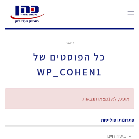
ק
שִׂים
וֹ
תפריט
לֵב:
רֵ
א
בְּאֲתָר
־
זֶה
מָ
סָ
ראשי
מֻפְעֶלֶת
ךְ
כל הפוסטים של
.
מַעֲרֶכֶת
נָגִישׁ
WP_COHEN1
בִּקְלִיק
הַמְּסַיַּעַת
אופס, לא נמצאו תוצאות.
לִנְגִישׁוּת
הָאֲתָר.
פתרונות ופוליסות
ביטוח חיים