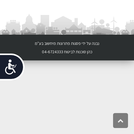
נבנה על ידי
פסגות פתרונות מיחשוב בע"מ
כהן סוכנות לביטוח 04-6724333
נג
גלילה
לראש
העמוד